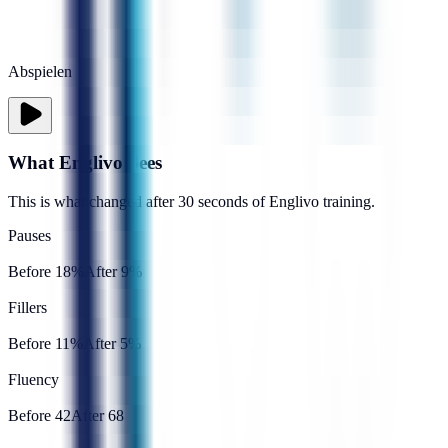
Abspielen
What Englivo Sees
This is what changed after 30 seconds of Englivo training.
Pauses
Before
18
%
After
9
%
Fillers
Before
11
%
After
5
%
Fluency
Before
42
After
68