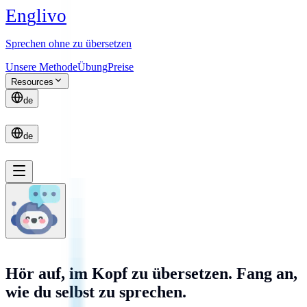
E
n
g
l
i
v
o
Sprechen ohne zu übersetzen
Unsere Methode
Übung
Preise
Resources
de
de
Hör auf, im Kopf zu übersetzen. Fang an,
wie du selbst zu sprechen.