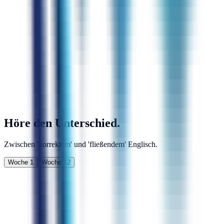
Höre den Unterschied.
Zwischen 'korrektem' und 'fließendem' Englisch.
Woche 1
Woche 12