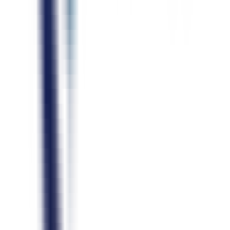
Vorher
Woche 0
Pausen
18%
Füllwörter
11%
Fluss
42
Nachher
Woche 1
Pausen
9%
Füllwörter
4%
Fluss
71