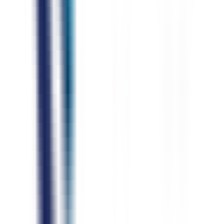
Pausenquote
Füllwörter
Tempo
Fluency Score
CEFR-Einstufung
Pausen
Before
18
%
After
18
%
Füllwörter
Before
11
%
After
11
%
Fluss
Before
42
After
42