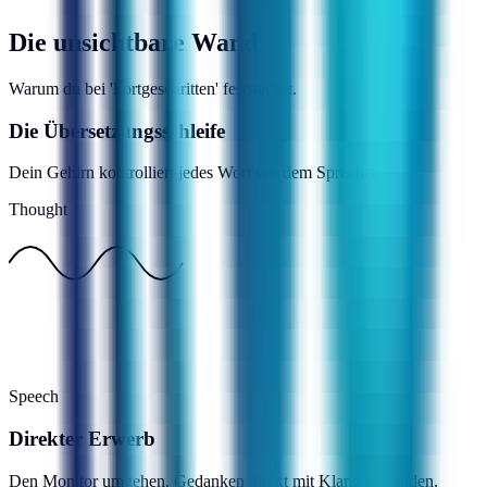
Die unsichtbare Wand
Warum du bei 'Fortgeschritten' feststeckst.
Die Übersetzungsschleife
Dein Gehirn kontrolliert jedes Wort vor dem Sprechen.
Thought
Speech
Direkter Erwerb
Den Monitor umgehen. Gedanken direkt mit Klang verbinden.