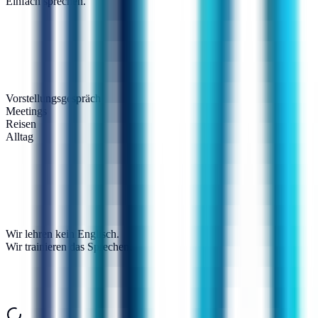
Einfach sprechen.
Vorstellungsgespräch
Meetings
Reisen
Alltag
Wir lehren kein Englisch.
Wir trainieren das Sprechen.