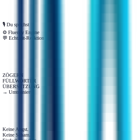
🎙 Du sprichst
⚙ Fluency Engine
💬 Echtzeit-Reaktion
ZÖGERN
FÜLLWÖRTER
ÜBERSETZUNG
→ Umtrainiert
Keine Angst.
Keine Scham.