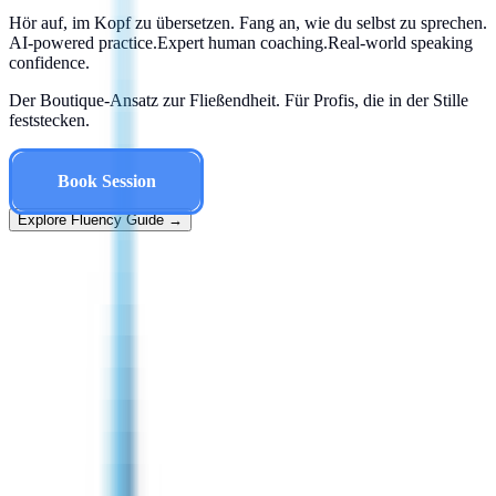
Hör
auf,
im
Kopf
zu
übersetzen.
Fang
an,
wie
du
selbst
zu
sprechen.
AI-powered practice.
Expert
h
u
m
a
n
c
o
a
c
h
i
n
g
.
Real-world speaking
confidence.
Der Boutique-Ansatz zur Fließendheit. Für Profis, die in der Stille
feststecken.
Explore Fluency Guide →